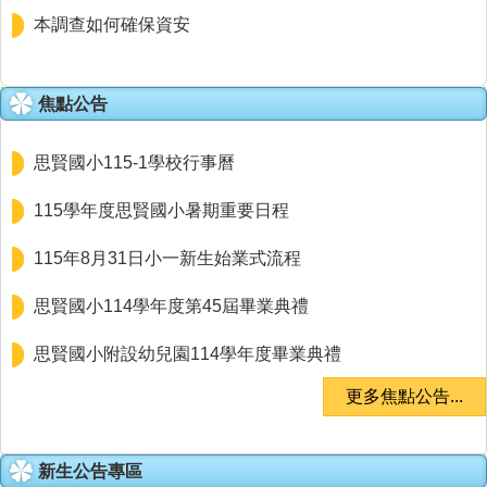
本調查如何確保資安
焦點公告
思賢國小115-1學校行事曆
115學年度思賢國小暑期重要日程
115年8月31日小一新生始業式流程
思賢國小114學年度第45屆畢業典禮
狂賀!!恭喜本校學生參加新北市115年西區英語讀者劇
思賢國小附設幼兒園114學年度畢業典禮
場獲得獲得高年級組優等
更多焦點公告...
【公告】思賢國小114學年度校內英語朗讀觀摩得獎
名單
新生公告專區