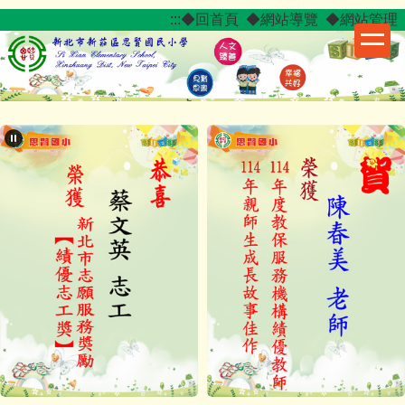
跳
:::
◆回首頁
◆網站導覽
◆網站管理
到
主
要
內
容
區