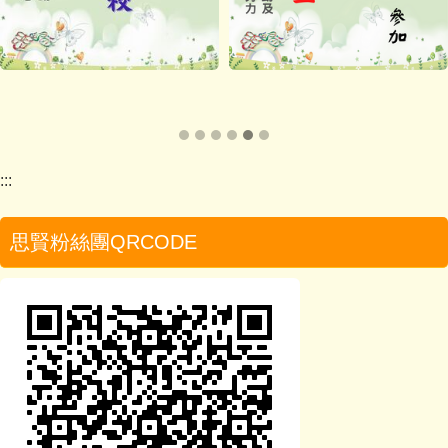
:::
思賢粉絲團QRCODE