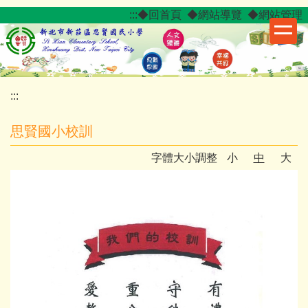
跳
:::
◆回首頁
◆網站導覽
◆網站管理
到
主
要
內
容
:::
區
思賢國小校訓
字體大小調整
小
中
大